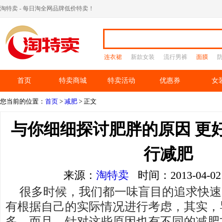
淘特卖 - 每日淘全网品牌低价特卖！
连衣裙
新款女装
流行男裤
面膜
首页
特卖商城
特卖活动
优惠券
女
您当前的位置：
首页
>
减肥
> 正文
与你细细探讨肥胖的原因 更
行减肥
来源：
淘特卖
时间：2013-04-
很多时候，我们都一味盲目的追求快速
有根据自己的实际情况进行考虑，其实，
多，而且，针对这些原因也有不同的减肥