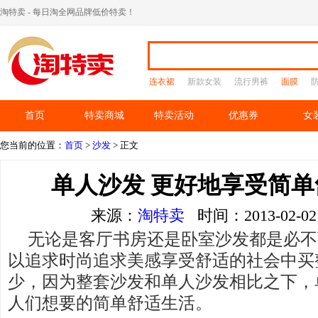
淘特卖 - 每日淘全网品牌低价特卖！
连衣裙
新款女装
流行男裤
面膜
首页
特卖商城
特卖活动
优惠券
女
您当前的位置：
首页
>
沙发
> 正文
单人沙发 更好地享受简
来源：
淘特卖
时间：2013-02-
无论是客厅书房还是卧室沙发都是必不
以追求时尚追求美感享受舒适的社会中买
少，因为整套沙发和单人沙发相比之下，
人们想要的简单舒适生活。