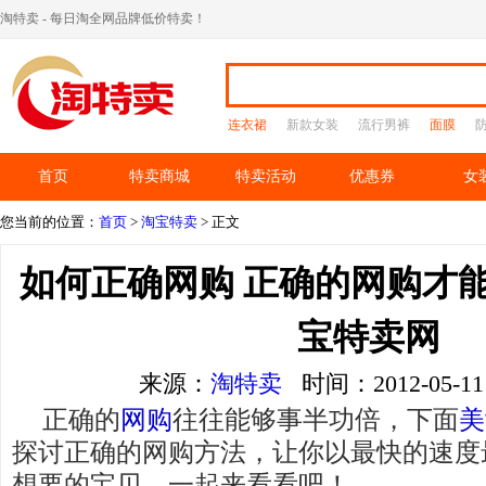
淘特卖 - 每日淘全网品牌低价特卖！
连衣裙
新款女装
流行男裤
面膜
首页
特卖商城
特卖活动
优惠券
女
您当前的位置：
首页
>
淘宝特卖
> 正文
如何正确网购 正确的网购才能
宝特卖网
来源：
淘特卖
时间：2012-05-
正确的
网购
往往能够事半功倍，下面
美
探讨正确的网购方法，让你以最快的速度
想要的宝贝，一起来看看吧！