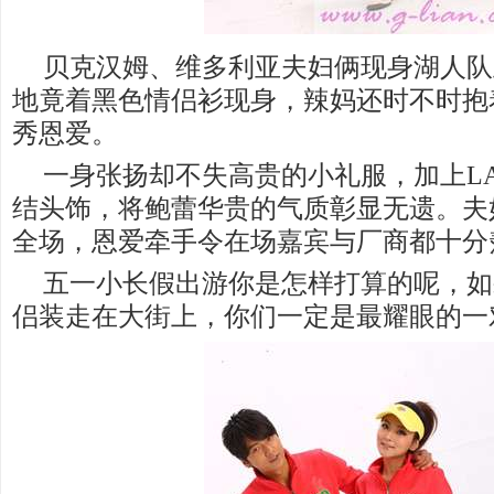
贝克汉姆、维多利亚夫妇俩现身湖人队
地竟着黑色情侣衫现身，辣妈还时不时抱
秀恩爱。
一身张扬却不失高贵的小礼服，加上LA
结头饰，将鲍蕾华贵的气质彰显无遗。夫
全场，恩爱牵手令在场嘉宾与厂商都十分
五一小长假出游你是怎样打算的呢，如
侣装走在大街上，你们一定是最耀眼的一