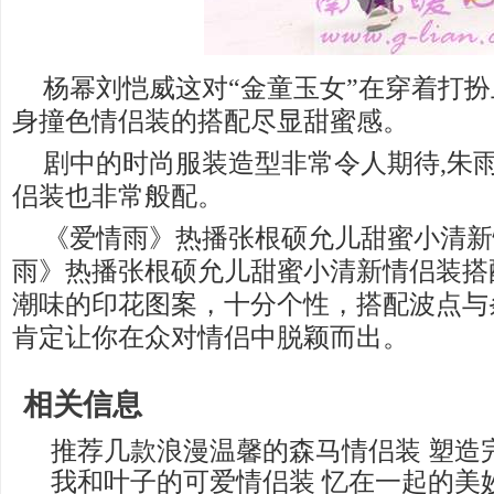
杨幂刘恺威这对“金童玉女”在穿着打
身撞色情侣装的搭配尽显甜蜜感。
剧中的时尚服装造型非常令人期待,朱
侣装也非常般配。
《爱情雨》热播张根硕允儿甜蜜小清新
雨》热播张根硕允儿甜蜜小清新情侣装搭
潮味的印花图案，十分个性，搭配波点与
肯定让你在众对情侣中脱颖而出。
相关信息
推荐几款浪漫温馨的森马情侣装 塑造
我和叶子的可爱情侣装 忆在一起的美