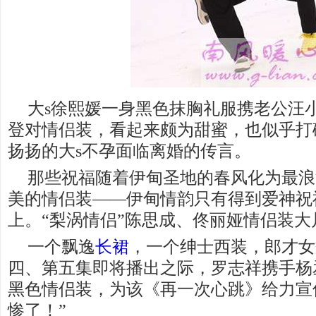
大s徐熙媛一身黑色抹胸礼服携老公汪
登对情侣装，看起来颇为甜蜜，也似乎打
扬扬的大s不孕面临离婚的传言。
那些祝福随着伊甸圣地的春风化为最浪
美的情侣装——伊甸情韵只有得到爱神祝
上。“梨涡情侣”陈思成、佟丽娅情侣装大
一个飘逸
长裙
，一个绅士西装，郎才女
四、第五集即将播出之际，罗志祥携手杨
黑色情侣装，为该《再一次心跳》给力宣
惨了！”