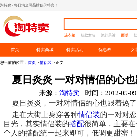
淘特卖 - 每日淘全网品牌低价特卖！
连衣裙
新款女装
流行男裤
面膜
首页
特卖商城
特卖活动
优惠券
女
您当前的位置：
首页
>
情侣装
> 正文
夏日炎炎 一对对情侣的心
来源：
淘特卖
时间：2012-05-
夏日炎炎，一对对情侣的心也跟着热了
走在大街上身穿各种
情侣装
的一对对恋
目光，其实情侣装的
搭配
很简单，主要在
个人的搭配统一起来即可，低调更甜蜜！