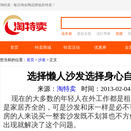
淘特卖 - 每日淘全网品牌低价特卖！
连衣裙
新款女装
流行男裤
面膜
首页
特卖商城
特卖活动
优惠券
女
您当前的位置：
首页
>
沙发
> 正文
选择懒人沙发选择身心
来源：
淘特卖
时间：2013-02-
现在的大多数的年轻人在外工作都是租
是家居齐全的，可是沙发和床一样是必不
房的人来说买一整套沙发既不划算也不方
出现就解决了这个问题。