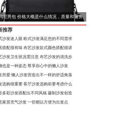
玛尼男包 价格大概是什么情况，质量和服务
新推荐
式沙发迷人眼 欧式沙发满足您的不同需求
居搭配很有味 布艺沙发款式颜色搭配很讲
艺沙发卫生状况需注意 布艺沙发的清洗步
懒也是一种姿态 尊享你心中的懒人沙发
性所爱 懒人沙发营造出不一样的舒适角落
发选购很重要 客厅沙发选购前要考虑什么
选懒人沙发有诀窍 舒适生活就这么简单
姿多彩沙发搭配出不同风格 藤制沙发创造
意家居充气沙发 一切都以方便为出发点