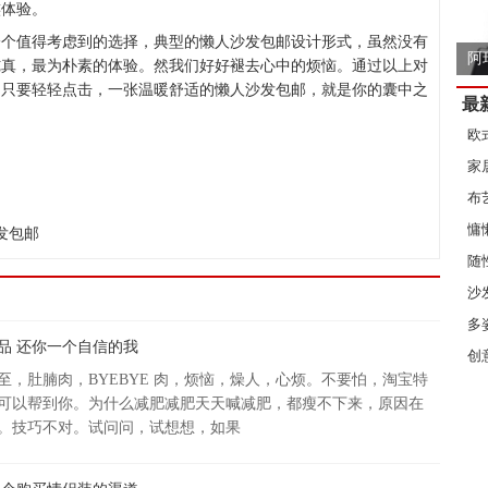
族体验。
一个值得考虑到的选择，典型的懒人沙发包邮设计形式，虽然没有
阿
纯真，最为朴素的体验。然我们好好褪去心中的烦恼。通过以上对
？只要轻轻点击，一张温暖舒适的懒人沙发包邮，就是你的囊中之
最
欧
家
布
慵
发包邮
随
沙
挑
多
品 还你一个自信的我
创
至，肚腩肉，BYEBYE 肉，烦恼，燥人，心烦。不要怕，淘宝特
可以帮到你。为什么减肥减肥天天喊减肥，都瘦不下来，原因在
。技巧不对。试问问，试想想，如果