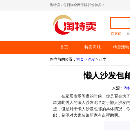
淘特卖 - 每日淘全网品牌低价特卖！
连衣裙
新
首页
特卖商城
特卖活动
您当前的位置：
首页
>
沙发
> 正文
懒人沙发包
来源：
淘
在家居市场闲逛的时候，你是否会为
款如此诱人的懒人沙发呢？对于懒人沙发
选，但是对于懒人沙发包邮的具体情况，
邮，希望对大家装饰新家有点帮助啊。