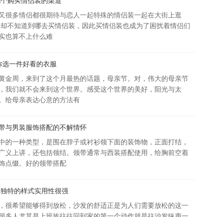
几个购买情侣装的渠道
又很多情侣都很期待与恋人一起特殊的情侣装一起在大街上逛
布
候却不知道到哪去买情侣装，因此买情侣装也成为了困扰着情侣们
实也算不上什么难
给你选一件好看的衣服
黄金周，来到了这个月最热的话题，母亲节。对，伟大的母亲节
，我们就不会来到这个世界。感受这个世界的美好，阳光与太
。给母亲表达心意的方法有
带与男装服饰搭配的不解情怀
选
中的一种类型，是围在脖子或衬衫领下面的装饰物，正面打结，
广义上讲，还包括领结。领带通常与西装搭配使用，给胸前空着
饰点缀。好的领带搭配
合独特的样式实用性很强
，很希望能够得到放松，沙发的舒适正是为人们需要放松的这一
很多人尤其是上班族往往回到家的第一个动作就是往沙发纵声一