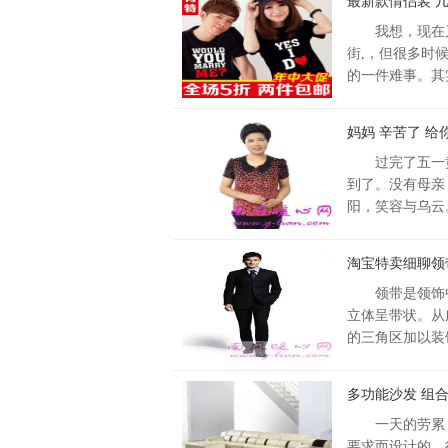
最新款情侣装 
我想，现在
街,，但很多时
的一件难事。其
妈妈 辛苦了 
过完了五一
到了。没有母亲
阳，笑容与乌云
淘宝特卖细聊领
领带是领饰
立体呈带状。从
的三角区加以装
多功能沙发 组
一天的劳累
要求而设计的，