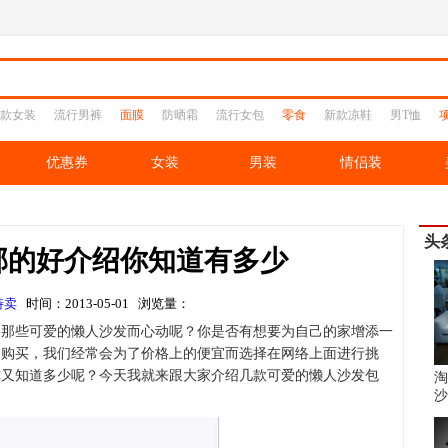
款女装
流行男裤
面膜
防晒霜
流行女包
零食
新款凉鞋
男T恤
优惠券
女装
男装
情侣装
头
邮的好介绍你知道有多少
特卖
时间：2013-05-01 浏览量：
了那些可爱的懒人沙发而心动呢？你是否有想要为自己的家增添一
的购买，我们经常会为了价格上的便宜而选择在网络上面进行挑
你又知道多少呢？今天我就来跟大家介绍几款可爱的懒人沙发包
淘
沙