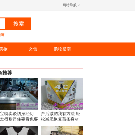
网站导航
搜索
项链
美妆
女包
购物指南
条推荐
宝特卖谈切身经历
产后减肥我有方法 轻
发得耐得住要看也要
松减肥恢复苗条身材