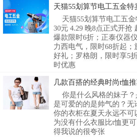
天猫55划算节电工五金特卖
天猫55划算节电工五金
30元 4.29 晚8点正式开
爆款限时6折；正泰仪器
力西电气，限时68折起
好礼；罗格朗，限时享5
时优惠
几款百搭的经典时尚t恤推
你是什么风格的妹子？
是可爱的的是帅气的？无
你的衣柜在夏天永远不可
为没有什么衣服比t恤更
得我说的很夸张