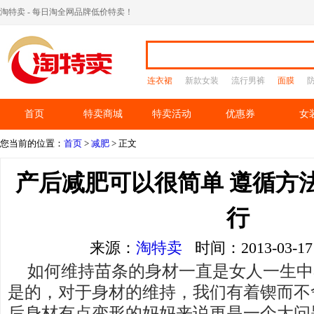
淘特卖 - 每日淘全网品牌低价特卖！
连衣裙
新款女装
流行男裤
面膜
首页
特卖商城
特卖活动
优惠券
女
您当前的位置：
首页
>
减肥
> 正文
产后减肥可以很简单 遵循方
行
来源：
淘特卖
时间：2013-03-
如何维持苗条的身材一直是女人一生中
是的，对于身材的维持，我们有着锲而不
后身材有点变形的妈妈来说更是一个大问