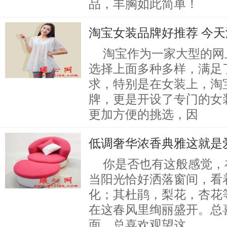
品，丰胸如此简单！
淘宝女装品牌好推荐 今
淘宝作为一家大型的网
选择上面多种多样，满足
求，特别是在女装上，淘
牌，更是开设了专门的女
更加方便的挑选，因
低调奢华浓香典雅这就是
你是否也有这般感觉，
当阳光恰好洒落窗间，看
化；其杜鹃，梨花，杏花
在这春风里绚丽盛开。总
面，总喜欢观望这