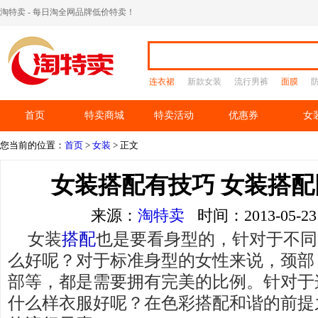
淘特卖 - 每日淘全网品牌低价特卖！
连衣裙
新款女装
流行男裤
面膜
首页
特卖商城
特卖活动
优惠券
女
您当前的位置：
首页
>
女装
> 正文
女装搭配有技巧 女装搭
来源：
淘特卖
时间：2013-05-
女装
搭配
也是要看身型的，针对于不同
么好呢？对于标准身型的女性来说，颈部
部等，都是需要拥有完美的比例。针对于
什么样衣服好呢？在色彩搭配和谐的前提