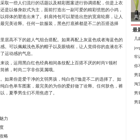
以采取一些人们流行的话题以及精彩图案进行协调搭配，但是上衣
。还是以修身款式为主，面前打造出一副可爱的精彩愤怒的小鸡，
可以得体的塑造出来了。斜肩挎包可以塑造出您的宽肩轮廓，让人
真
的最完美诠释。任何一款服装，黑色打底裤都是不二的百搭选择
最
几
沿里居高不下的超人气组合搭配。如果再配上灰蓝色或者海蓝色的
美感。可以佩戴浅色系的帽子以及眼镜框，让人觉得你的血液在不
j
满了运动感的气息。
牢
来说，运用黑白红色经典相间条纹配上百搭不厌的时尚V领村
你
直筒裤，时尚二字非你莫属哦。
男
。如果你是爱干净的文弱男孩，纯白色T恤是不二的选择了。如
淘
家
辆纯白色单车图案，最完美的为你的爱好做了诠释。任何肤色，裤
所以，夏季男生们不用焦虑了。
男
男
魅力
度
攻略