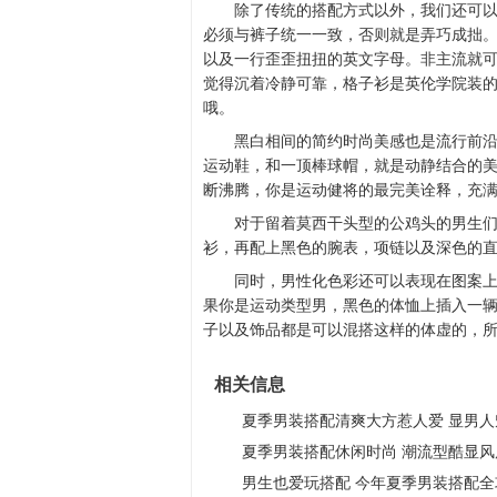
除了传统的搭配方式以外，我们还可
必须与裤子统一一致，否则就是弄巧成拙
以及一行歪歪扭扭的英文字母。非主流就
觉得沉着冷静可靠，格子衫是英伦学院装
哦。
黑白相间的简约时尚美感也是流行前
运动鞋，和一顶棒球帽，就是动静结合的
断沸腾，你是运动健将的最完美诠释，充
对于留着莫西干头型的公鸡头的男生们
衫，再配上黑色的腕表，项链以及深色的
同时，男性化色彩还可以表现在图案上
果你是运动类型男，黑色的体恤上插入一
子以及饰品都是可以混搭这样的体虚的，
相关信息
夏季男装搭配清爽大方惹人爱 显男人
夏季男装搭配休闲时尚 潮流型酷显风
男生也爱玩搭配 今年夏季男装搭配全