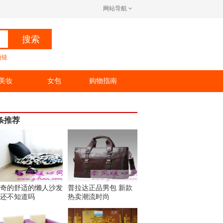
网站导航
搜索
项链
美妆
女包
购物指南
条推荐
奇的舒适的懒人沙发
普拉达正品男包 新款
还不知道吗
热卖潮流时尚