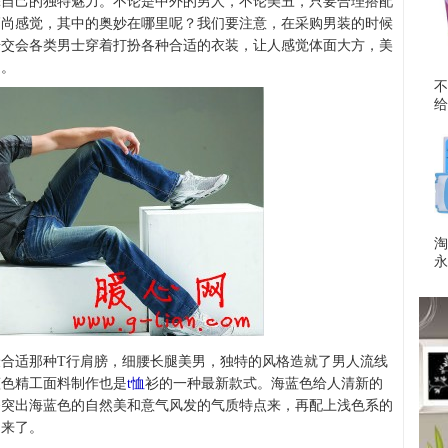
添自己的独特魅力。不论是中外的男人，不论美丑，只要合理搭配
高尚感觉，其中的奥妙在哪里呢？我们要注意，在采购男装的时候
步交会各类男士穿着打扮各种合适的衣装，让人感觉体面大方，美
力。
不
给
淘
永
合适那种T行肩膀，细腰长腿美男，独特的风格造就了男人流线
蓝色精工面料制作也是
t恤
衫的一种最新款式。海蓝色给人清新的
够突出海蓝色的自然美和意气风发的气质特点来，再配上浅色系的
出来了。