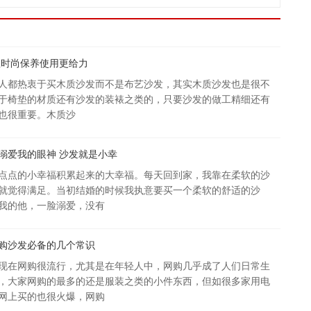
值
显时尚保养使用更给力
人都热衷于买木质沙发而不是布艺沙发，其实木质沙发也是很不
于椅垫的材质还有沙发的装裱之类的，只要沙发的做工精细还有
也很重要。木质沙
溺爱我的眼神 沙发就是小幸
点点的小幸福积累起来的大幸福。每天回到家，我靠在柔软的沙
温
就觉得满足。当初结婚的时候我执意要买一个柔软的舒适的沙
我的他，一脸溺爱，没有
购沙发必备的几个常识
现在网购很流行，尤其是在年轻人中，网购几乎成了人们日常生
，大家网购的最多的还是服装之类的小件东西，但如很多家用电
网上买的也很火爆，网购