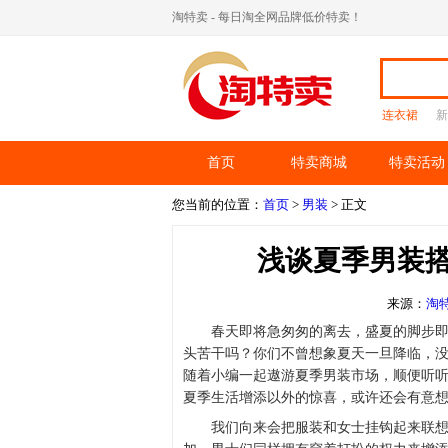
淘特卖 - 每日淘全网品牌低价特卖！
连衣裙
新
首页
特卖商城
特卖活动
您当前的位置：
首页
>
男装
> 正文
浅谈夏季男装搭
来源：
淘
春天即将急匆匆的离去，盛夏的脚步
头苦干吗？你们不曾想象夏天一旦降临，
随着小编一起遨游夏季男装市场，顺便听
夏季生活增添以外的惊喜，或许还会有意
我们向来会把服装和女士挂钩起来联