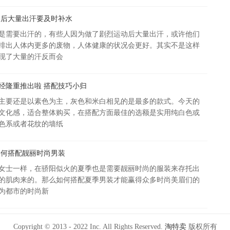
动后大量出汗要及时补水
选
是需要出汗的，有些人因为做了剧烈运动后大量出汗，或许他们
排出人体内更多的废物，人体健康的状况会更好。其实不是这样
现了大量的汗反而会
经隆重推出啦 搭配技巧小归
主要还是以素色为主，灰色和米白相见的是最多的款式。今天的
文化感，适合整体购买，在搭配方面最佳的选额是实用纯白色或
色系或者花纹的墙纸
如何搭配靓丽时尚男装
女士一样，在骄阳似火的夏季也是需要靓丽时尚的服装来存托出
的肌肉来的。那么如何搭配夏季男装才能赢得众多时尚美眉们的
为都市的时尚新
Copyright © 2013 - 2022 Inc. All Rights Reserved.
淘特卖
版权所有