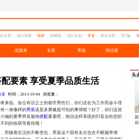
款女装
流行男裤
面膜
防晒霜
流行女包
零食
新款凉鞋
男T恤
优惠券
女装
男装
情侣装
头
配要素 享受夏季品质生活
特卖
时间：2013-10-04 浏览量：
即将来临。各位有识之士的都市男性们，你们还在为工作而奋斗埋
没有一身像样的
男装
该是多磨尴尬可怕的事情呢？好了，你们这就
听小编的夏季男装服饰
搭配
要素吧，相信这样系统的扫盲会给您的
新
你
想不到的收获等着你哦！
想，而随着生活的不断变化，男装这个固有名次也在不断频率增