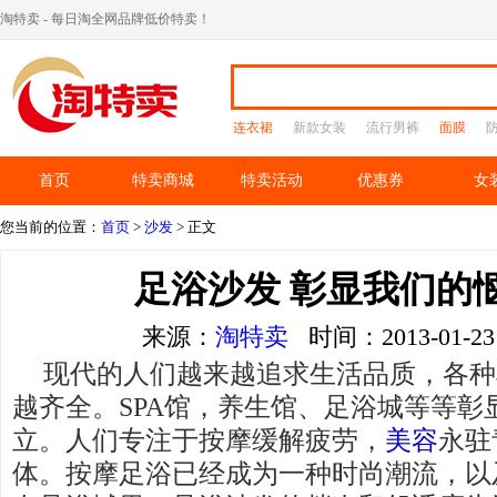
淘特卖 - 每日淘全网品牌低价特卖！
连衣裙
新款女装
流行男裤
面膜
首页
特卖商城
特卖活动
优惠券
女
您当前的位置：
首页
>
沙发
> 正文
足浴沙发 彰显我们的
来源：
淘特卖
时间：2013-01-
现代的人们越来越追求生活品质，各种
越齐全。SPA馆，养生馆、足浴城等等彰
立。人们专注于按摩缓解疲劳，
美容
永驻
体。按摩足浴已经成为一种时尚潮流，以