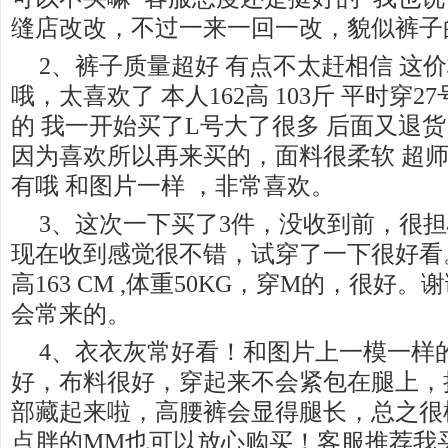
缝店改改，不过一来一回一改，貌似裤子
2、裤子质量超好 有点不太赶相信 这
哦，太喜欢了 本人162高 103斤 平时穿2
的 我一开始买了L号大了很多 后面又退货
因为喜欢所以再来买的，面料很柔软 超师
有哦 和图片一样 ，非常喜欢。
3、这次一下买了3件，没收到前，很
现在收到感觉很不错，试穿了一下很好看
高163 CM ,体重50KG，穿M的，很好
会常来的。
4、衣衣灰常好看！和图片上一模一样
好，布料很好，穿起来不会紧包在腿上，
部藏起来啦，高腰裤会显得腿长，总之很
点胖的MM也可以放心购买！客服推荐我