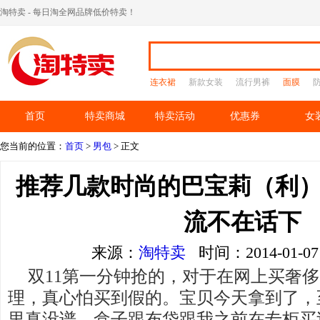
淘特卖 - 每日淘全网品牌低价特卖！
连衣裙
新款女装
流行男裤
面膜
首页
特卖商城
特卖活动
优惠券
女
您当前的位置：
首页
>
男包
> 正文
推荐几款时尚的巴宝莉（利）
流不在话下
来源：
淘特卖
时间：2014-01-
双11第一分钟抢的，对于在网上买奢
理，真心怕买到假的。宝贝今天拿到了，
里真没谱，盒子跟布袋跟我之前在专柜买