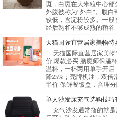
斑，白斑在大米粒中心部
外腹被称为“外白”。腹
较低，含淀粉较多。一般
经后熟和不够成熟的稻谷
天猫国际直营居家美物特卖
天猫国际直营居家美物
价 爆款必买 膳魔师保温
温杯，一杯两用单手开启
降25%；壳牌机油，双倍
半价 保鲜餐饭盒，合理
单人沙发床充气选购技巧
充气沙发通常指的就是