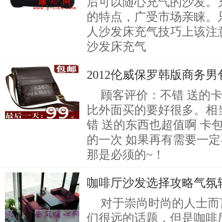
后可以随心充气的沙发。
的特点，广受市场亲睐。
人沙发床充气技巧上该注
沙发床充气
2012伦威保罗韩版商务男
顾客评价：不错 送的
比外面买的要好很多。相
错 送的东西也超值啊 卡包
的一次 如果再有需要一定
那是必须的~！
咖啡厅沙发选择攻略气氛
对于崇尚时尚的人士而
们很远的话题，但是咖啡