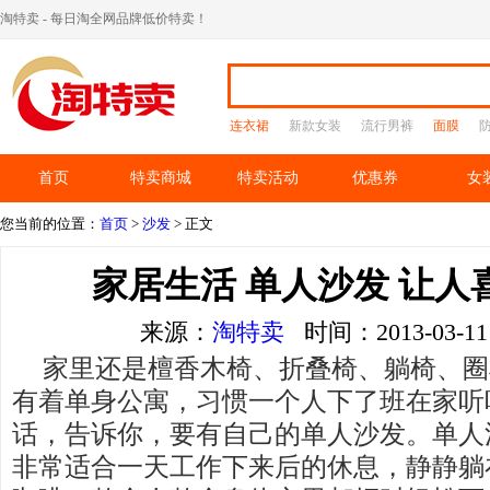
淘特卖 - 每日淘全网品牌低价特卖！
连衣裙
新款女装
流行男裤
面膜
首页
特卖商城
特卖活动
优惠券
女
您当前的位置：
首页
>
沙发
> 正文
家居生活 单人沙发 让人
来源：
淘特卖
时间：2013-03-
家里还是檀香木椅、折叠椅、躺椅、圈
有着单身公寓，习惯一个人下了班在家听
话，告诉你，要有自己的单人沙发。单人
非常适合一天工作下来后的休息，静静躺