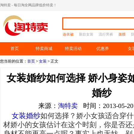
淘特卖 - 每日淘全网品牌低价特卖！
连衣裙
新款女装
流行男裤
面膜
首页
特卖商城
特卖活动
优惠券
女
您当前的位置：
首页
>
女装
> 正文
女装婚纱如何选择 娇小身姿
婚纱
来源：
淘特卖
时间：2013-05-
女装婚纱
如何选择？娇小女孩适合穿什
材娇小的女孩估计在这个时刻，你是否还
身材不能再高一点呢？事实上也无妨，别