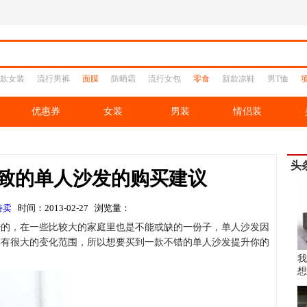
款女装
流行男裤
面膜
防晒霜
流行女包
零食
新款凉鞋
男T恤
优惠券
女装
男装
情侣装
头
致的单人沙发的购买建议
特卖
时间：2013-02-27 浏览量：
少的，在一些比较大的家庭里也是不能或缺的一份子，单人沙发因
会有很大的变化范围，所以想要买到一款不错的单人沙发提升你的
！
我
想