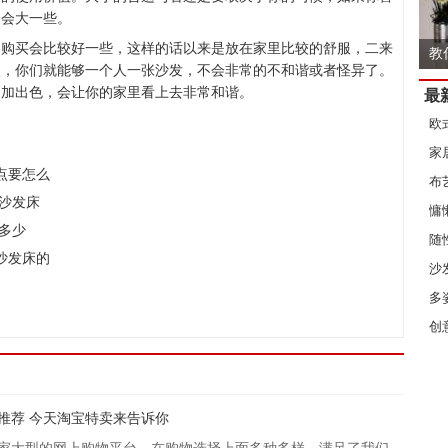
，会大一些。
的购买会比较好一些，这样的话以来是放在家里比较的舒服，二来
教
人，你们就能够一个人一张沙发，不会非常的不和谐或者怪异了。
更加出色，会让你的家里看上去非常和谐。
最
欧
家
点要怎么
布
沙发床
慵
多少
随
沙发床的
沙
天
多
创
推荐 今天淘宝特卖来告诉你