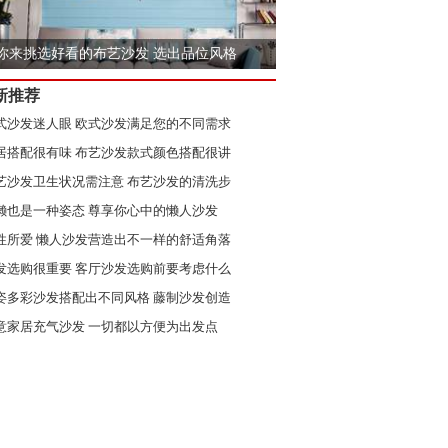
你来挑选好看的布艺沙发 选出品位风格
新推荐
式沙发迷人眼 欧式沙发满足您的不同需求
居搭配很有味 布艺沙发款式颜色搭配很讲
艺沙发卫生状况需注意 布艺沙发的清洗步
懒也是一种姿态 尊享你心中的懒人沙发
性所爱 懒人沙发营造出不一样的舒适角落
发选购很重要 客厅沙发选购前要考虑什么
猫55划算节进口家居特卖 爆款每满300减30
姿多彩沙发搭配出不同风格 藤制沙发创造
意家居充气沙发 一切都以方便为出发点