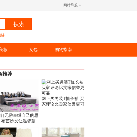
网站导航
搜索
项链
美妆
女包
购物指南
条推荐
网上买男装T恤长袖 买
家评论比卖家信誉更可
们无需束缚自己的思
 布艺沙发让温馨蔓