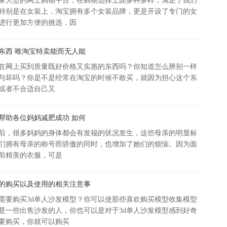
家大型的网上购物平台，在购物选择上面多种多样，满足了我们
特别是在女装上，淘宝拥有多个女装品牌，更是开设了专门的女
进行更加方便的挑选，因
新
东西 唯淘宝特卖能而无人能
在网上买到质量既好价格又实惠的东西吗？你知道怎么辨别一样
与坏吗？你是不是经常在淘宝的时候不敢买，就因为担心这个东
或者不合适自己又
帮助各位妈妈减肥成功 如何
后，很多妈妈的身体都会有发福的状况发生，这些母亲的明显标
充
们拥有母亲的称号而骄傲的同时，也增加了她们的烦恼。因为面
前精美的衣服，可是
型的购买以及使用的相关注意事
需要购买3d单人沙发模型？你可以使那些喜欢购买模型收集模型
是一些出售沙发的人，你也可以是对于3d单人沙发模型感到好奇
要购买，你就可以购买