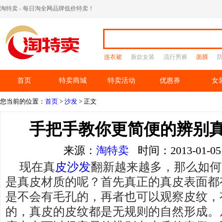
淘特卖 - 每日淘全网品牌低价特卖！
连衣裙
新款女装
流行男裤
面膜
首页
特卖商城
特卖活动
优惠券
女
您当前的位置：
首页
>
沙发
> 正文
手把手教你更简便的辨别
来源：
淘特卖
时间：2013-01-
现在真
皮沙发
翻新越来越多，那么如何
是真皮材质的呢？首先真正的真皮表面都
是不会有毛孔的，再者也可以观察皮纹，
的，真皮的皮纹都是无规则的自然形成。