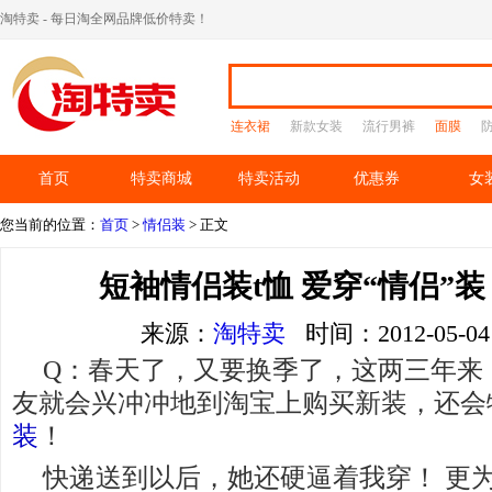
淘特卖 - 每日淘全网品牌低价特卖！
连衣裙
新款女装
流行男裤
面膜
首页
特卖商城
特卖活动
优惠券
女
您当前的位置：
首页
>
情侣装
> 正文
短袖情侣装t恤 爱穿“情侣”装
来源：
淘特卖
时间：2012-05-
Q：春天了，又要换季了，这两三年来
友就会兴冲冲地到淘宝上购买新装，还会
装
！
快递送到以后，她还硬逼着我穿！ 更