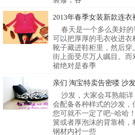
装修，各
2013年春季女装新款连
春天是一个多么美好的
可以把厚厚的毛衣收进衣
靴子藏进鞋柜里，然后穿
街上面受尽万人瞩目。而
裙绝对是春季
亲们 淘宝特卖告密喽 沙
沙发，大家会耳熟能详
会配备各种样式的沙发，
您可就不一定了吧~哈哈
簧或者厚泡沫的背靠椅，
钢材内衬一些