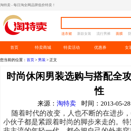
淘特卖 - 每日淘全网品牌低价特卖！
连衣裙
新款女装
流行男裤
面膜
首页
特卖商城
特卖活动
优惠券
女
您当前的位置：
首页
>
男装
> 正文
时尚休闲男装选购与搭配全攻
性
来源：
淘特卖
时间：2013-05-
随着时代的改变，人也不断的在进步，
小伙子都是紧跟着时尚的脚步来走的。特
非主流的年轻一代，都会把自己的外表穿