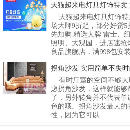
天猫超来电灯具灯饰特卖 大
天猫超来电灯具灯饰特卖 
场大牌9折起，部分好货5折限量
先加购 精选大牌 雷士、
照明、大观园，进店速抢爆款
良品旗舰店，满998包安
拐角沙发 实用简单不失
有时厅室的空间不够大
虑拐角沙发，这样就能够
了，另外转角并不代表单
色的哦。拐角沙发最大的
性，因为它可以