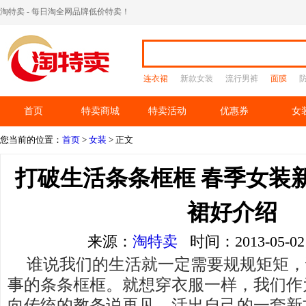
淘特卖 - 每日淘全网品牌低价特卖！
连衣裙
新款女装
流行男裤
面膜
首页
特卖商城
特卖活动
优惠券
女
您当前的位置：
首页
>
女装
> 正文
打破生活条条框框 春季女装
裙好介绍
来源：
淘特卖
时间：2013-05-
谁说我们的生活就一定需要规规矩矩，
事的条条框框。就想穿衣服一样，我们作
向传统的教条说再见，活出自己的一套新