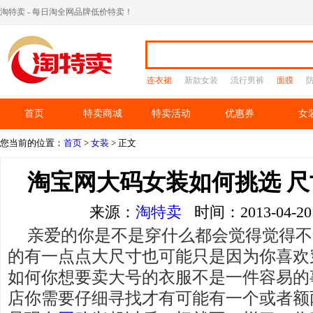
淘特卖 - 每日淘全网品牌低价特卖！
连衣裙
新款女装
流行男裤
面膜
首页
特卖商城
特卖活动
优惠券
女
您当前的位置：
首页
>
女装
> 正文
淘宝网大码女装如何挑选 
来源：
淘特卖
时间：2013-04-
亲爱的你是不是穿什么都会觉得觉得不
的有一点点大尺寸也可能只是因为你喜欢
如何你想要卖大号的衣服不是一件容易的
店你需要仔细寻找才有可能有一个或者额