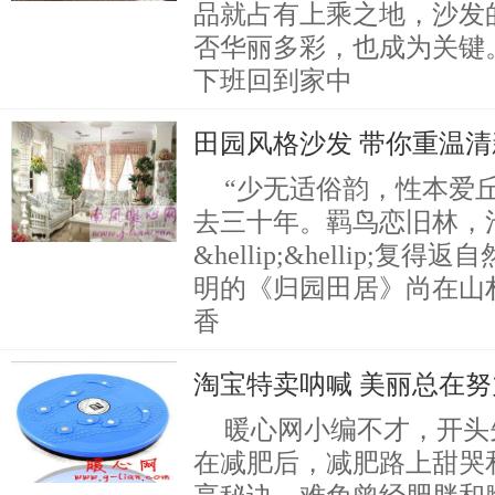
品就占有上乘之地，沙发
否华丽多彩，也成为关键
下班回到家中
田园风格沙发 带你重温
“少无适俗韵，性本爱
去三十年。羁鸟恋旧林，
&hellip;&hellip;
明的《归园田居》尚在山
香
淘宝特卖呐喊 美丽总在努
暖心网小编不才，开头
在减肥后，减肥路上甜哭