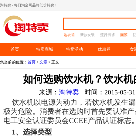
淘特卖 - 每日淘全网品牌低价特卖！
连衣裙
新款女装
流行男裤
面膜
首页
特卖商城
特卖活动
优惠券
女
您当前的位置：
首页
>
文章
> 正文
如何选购饮水机？饮水机
来源：
淘特卖
时间：2015-05-
饮水机以电源为动力，若饮水机发生漏
极为危险。消费者在选购时首先要认准产
电工安全认证委员会CCEE产品认证标志
1、
选择
类型